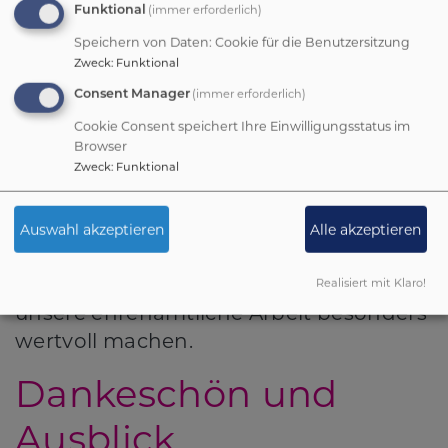
(immer erforderlich)
Funktional
Gemeinschaft
Speichern von Daten: Cookie für die Benutzersitzung
erleben
Zweck
:
Funktional
(immer erforderlich)
Consent Manager
Neben all der produktiven Arbeit kam
Cookie Consent speichert Ihre Einwilligungsstatus im
die Gemeinschaft nicht zu kurz.
Browser
Zweck
:
Funktional
Gemeinsam Essen, Andachten und
gesellige Spieleabende sorgten für eine
entspannte Atmosphäre und stärkten
Auswahl akzeptieren
Alle akzeptieren
den Zusammenhalt im Team. Diese
Momente der Begegnung sind es, die
Realisiert mit Klaro!
unsere ehrenamtliche Arbeit besonders
wertvoll machen.
Dankeschön und
Ausblick