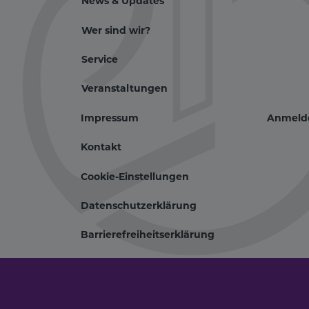
News & Updates
Wer sind wir?
Hauptnavigati
Service
Veranstaltungen
Impressum
Anmeld
Fußbereichsm
Be
Kontakt
Cookie-Einstellungen
Datenschutzerklärung
Barrierefreiheitserklärung