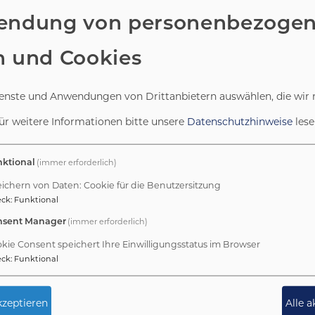
endung von personenbezoge
n und Cookies
 ermöglicht die Gemeindejugend noch viel 
ialverleih und sind auch in der Öffentlichke
ienste und Anwendungen von Drittanbietern auswählen, die wir 
ür weitere Informationen bitte unsere
Datenschutzhinweise
lese
(immer erforderlich)
ktional
ichern von Daten: Cookie für die Benutzersitzung
eck
:
Funktional
(immer erforderlich)
nsent Manager
kie Consent speichert Ihre Einwilligungsstatus im Browser
Kontakt
eck
:
Funktional
nser Materialfundus
Die Evangelische Ju
te. Ihr findet hier
Kanälen erreichbar. 
zeptieren
Alle 