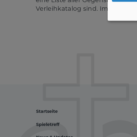
eine Liste aller Gegenstände, d
Verleihkatalog sind. Im Sinne e
Startseite
Spieletreff