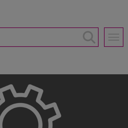
he
auptnavigation