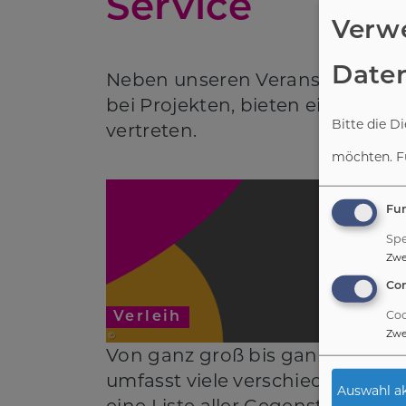
Service
Verw
Date
Neben unseren Veranstaltungen
bei Projekten, bieten eine Mater
Bitte die D
vertreten.
möchten.
F
Fun
Spe
Zw
Co
Coo
Verleih
Zw
Von ganz groß bis ganz klein: U
umfasst viele verschiedene Objek
Auswahl ak