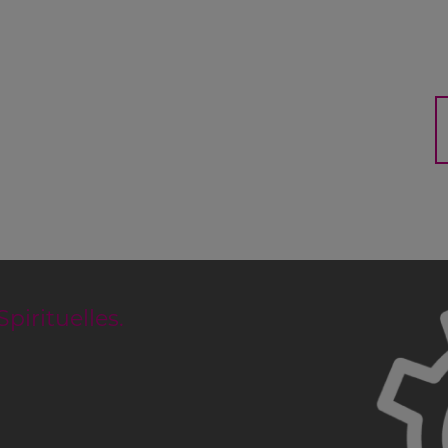
Suc
H
pirituelles.