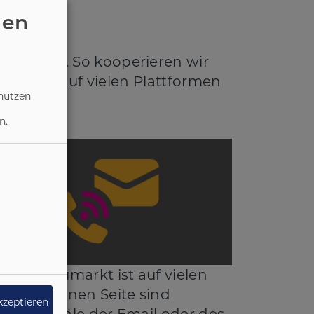
nen
Anderes. So kooperieren wir
itsarbeit auf vielen Plattformen
nutzen
n.
gend Neumarkt ist auf vielen
Auf der einen Seite sind
akzeptieren