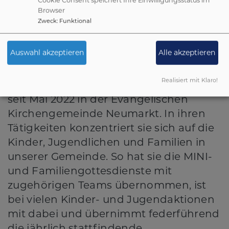
Browser
Zweck
:
Funktional
Auswahl akzeptieren
Alle akzeptieren
Realisiert mit Klaro!
Stefanie Probst-Wechsler, Pfarrerin, ist
seit Mai 2022 in der Evangelischen
Kirchengemeinde Neumarkt. In ihren
Tätigkeiten konzentriert sie sich auf die
Kinder, Jugendlichen und Familien in
unserer Gemeinde. So hat sie die MINI-
und Familiengottesdienste mit
zugehörigen Teams übernommen, ist
bei vielen Kinder- und Jugendaktionen
mit dabei und übernimmt federführend
die jährlich stattfindende