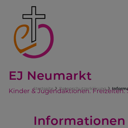
Direkt
zum
Inhalt
EJ Neumarkt
Startseite
Datenschutzerklärung
Inform
Kinder & Jugendaktionen. Freizeiten. S
Informationen