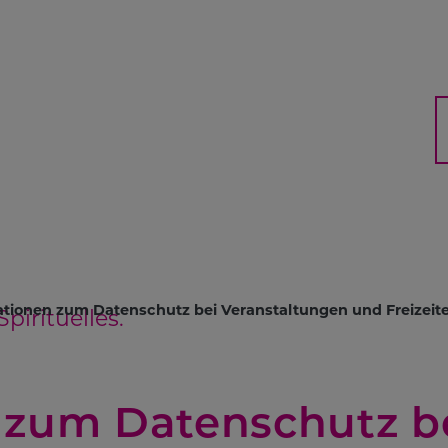
Suc
H
ationen zum Datenschutz bei Veranstaltungen und Freizei
pirituelles.
 zum Datenschutz b