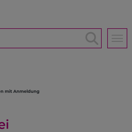
he
auptnavigation
ten mit Anmeldung
ei