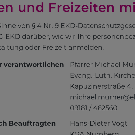
en und Freizeiten 
 Sinne von § 4 Nr. 9 EKD-Datenschutzges
SG-EKD darüber, wie wir Ihre personenbe
taltung oder Freizeit anmelden.
 verantwortlichen
Pfarrer Michael Mu
Evang.-Luth. Kirc
Kapuzinerstraße 4, 
michael.murner@el
09181 / 462560
ich Beauftragten
Hans-Dieter Vogt
KGA Nürnberg