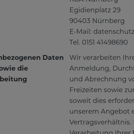
Egidienplatz 29
90403 Nürnberg
E-Mail:
datenschut
Tel. 0151 41498690
enbezogenen Daten
Wir verarbeiten Ihr
sowie die
Anmeldung, Durch
rbeitung
und Abrechnung vo
Freizeiten sowie z
soweit dies erforde
unserem Angebot e
Vertragsverhältnis.
Verarbeitung Ihrer 