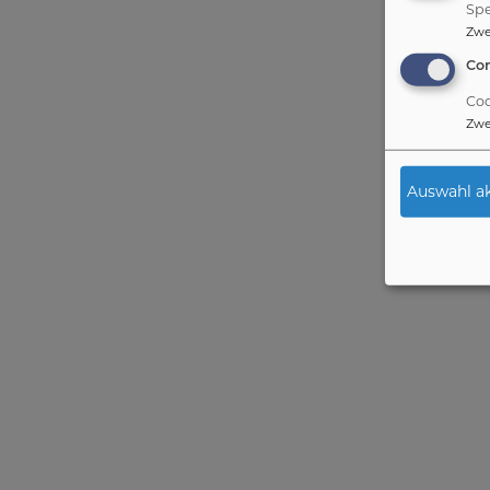
Spe
Zw
Co
Coo
Zw
Auswahl ak