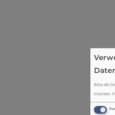
Verw
Date
Bitte die D
möchten.
F
Fun